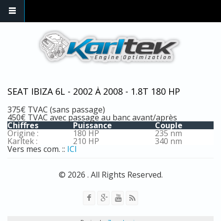
Skip to main content
SEAT IBIZA 6L - 2002 À 2008 - 1.8T 180 HP
375€ TVAC (sans passage)
450€ TVAC avec passage au banc avant/après
Chiffres
Puissance
Couple
Origine :
180 HP
235 nm
Karltek :
210 HP
340 nm
Vers mes com. ::
ICI
© 2026 . All Rights Reserved.