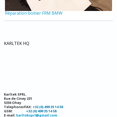
Réparation boitier FRM BMW
Pa
KARLTEK HQ
Karltek SPRL.
Rue de Ciney 231
5350 Ohey
Telephone/FAX:
+32 (0) 499 35 14 58
GSM:
+32 (0) 499 35 14 58
E-mail:
karlteksprl@gmail.com