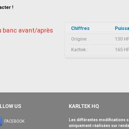
acter !
Chiffres
Puiss
 banc avant/après
Origine :
130 H
Karltek :
165 H
LLOW US
KARLTEK HQ
Les différentes modifications 
FACEBOOK
uniquement réalisées sur rend