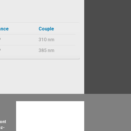
ance
Couple
P
310 nm
P
385 nm
sont
ez-