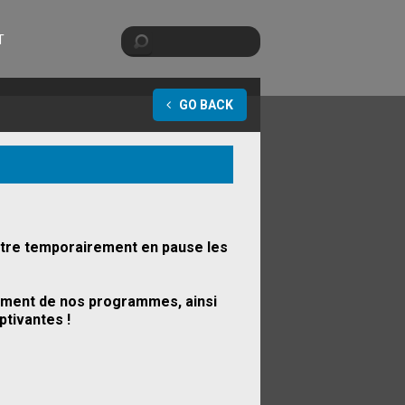
Search
T
SEARCH FORM
GO BACK
ettre temporairement en pause les
pement de nos programmes, ainsi
tivantes !