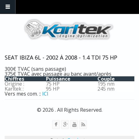
Skip to main content
SEAT IBIZA 6L - 2002 À 2008 - 1.4 TDI 75 HP
300€ TVAC (sans passage)
375€ TVAC avec passage au banc avant/après
Chiffres
Puissance
Couple
Origine :
75 HP
195 nm
Karltek :
95 HP
245 nm
Vers mes com. ::
ICI
© 2026 . All Rights Reserved.