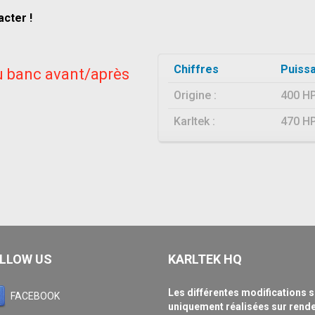
acter !
Chiffres
Puiss
 banc avant/après
Origine :
400 H
Karltek :
470 H
LLOW US
KARLTEK HQ
Les différentes modifications 
FACEBOOK
uniquement réalisées sur rend