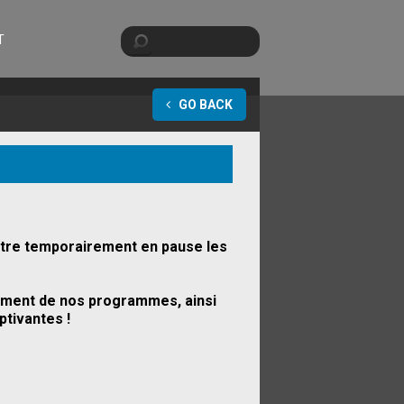
Search
T
SEARCH FORM
GO BACK
ettre temporairement en pause les
pement de nos programmes, ainsi
tivantes !