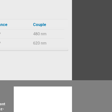
ance
Couple
P
480 nm
P
620 nm
sont
ez-