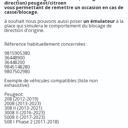
direction) peugeot/citroen
vous permettant de remettre un occasion en cas de
casse/blocage.
à souhait nous pouvons aussi poser
un émulateur
à la
place qui simulera le comportement du blocage de
direction d'origine.
Réference habituellement concernées :
9815905380
36448900
36448200
9845148280
9807502980
Exemple de véhicules compatibles (liste non
exhaustive):
Peugeot:
208 (2012-2019)
2008 (2013-2023)
308 II (2013-2021)
3008 II (2016-2023)
5008 II (2017-2023)
508 I Phase 2 (2011-2018)